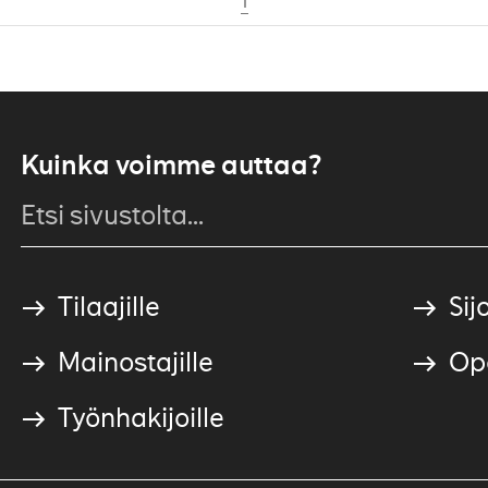
1
Kuinka voimme auttaa?
Tilaajille
Sijo
Mainostajille
Ope
Työnhakijoille