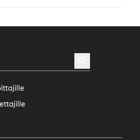
ittajille
ttajille