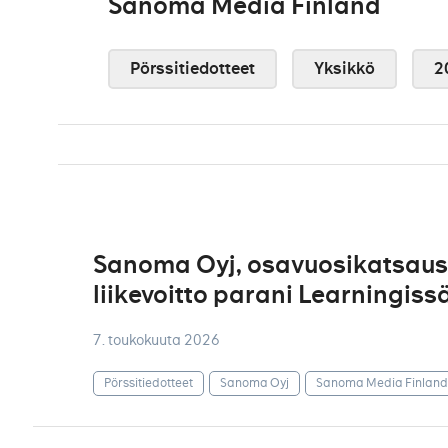
Sanoma Media Finland
Pörssitiedotteet
Yksikkö
2
Sanoma Oyj, osavuosikatsaus 
liikevoitto parani Learningis
7. toukokuuta 2026
Pörssitiedotteet
Sanoma Oyj
Sanoma Media Finland