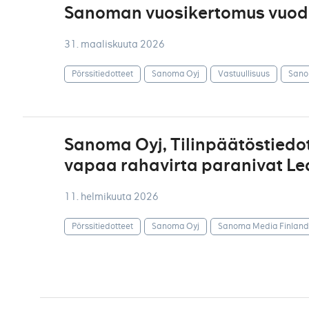
Sanoman vuosikertomus vuodel
31. maaliskuuta 2026
Pörssitiedotteet
Sanoma Oyj
Vastuullisuus
Sano
Sanoma Oyj, Tilinpäätöstiedote
vapaa rahavirta paranivat Le
11. helmikuuta 2026
Pörssitiedotteet
Sanoma Oyj
Sanoma Media Finland