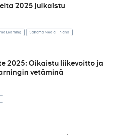
ta 2025 julkaistu
ma Learning
Sanoma Media Finland
 2025: Oikaistu liikevoitto ja
arningin vetäminä