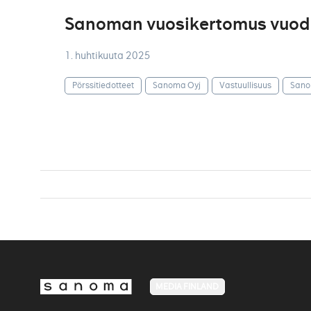
Sanoman vuosikertomus vuodel
1. huhtikuuta 2025
Pörssitiedotteet
Sanoma Oyj
Vastuullisuus
Sano
MEDIA FINLAND