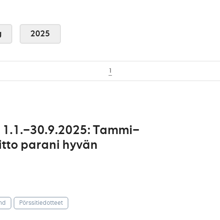
g
2025
1
 1.1.–30.9.2025: Tammi–
itto parani hyvän
nd
Pörssitiedotteet