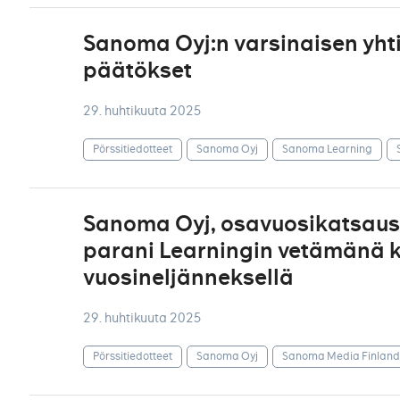
Sanoma Oyj:n varsinaisen yht
päätökset
29. huhtikuuta 2025
Pörssitiedotteet
Sanoma Oyj
Sanoma Learning
Sanoma Oyj, osavuosikatsaus 
parani Learningin vetämänä ka
vuosineljänneksellä
29. huhtikuuta 2025
Pörssitiedotteet
Sanoma Oyj
Sanoma Media Finland