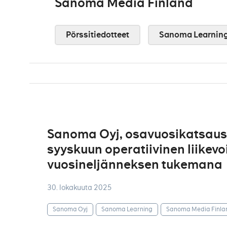
Sanoma Media Finland
Pörssitiedotteet
Sanoma Learnin
Sanoma Oyj, osavuosikatsaus
syyskuun operatiivinen liikevo
vuosineljänneksen tukemana
30. lokakuuta 2025
Sanoma Oyj
Sanoma Learning
Sanoma Media Finla