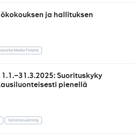
iökokouksen ja hallituksen
Sanoma Media Finland
1.1.–31.3.2025: Suorituskyky
usiluonteisesti pienellä
Sanoma Learning