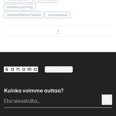
Sanoma Learning
Sanoma Media Finland
Vastuullisuus
1
MEDIA FINLAND
Kuinka voimme auttaa?