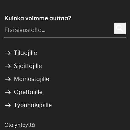
Kuinka voimme auttaa?
Tilaajille
Sijoittajille
Mainostajille
Opettajille
Työnhakijoille
Ota yhteyttä