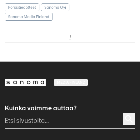
Pörssitiedotteet
Sanoma Oyj
Sanoma Media Finland
1
MEDIA FINLAND
Kuinka voimme auttaa?