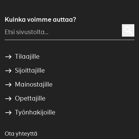
Kuinka voimme auttaa?
Tilaajille
Sijoittajille
Mainostajille
Opettajille
Työnhakijoille
Ota yhteyttä