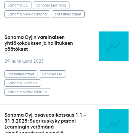
Sanoma Oyj
Sanoma Learning
Sanoma Media Finland
Pörssitiedotteet
Sanoma Oyj:n varsinaisen
yhtiökokouksen ja hallituksen
päätökset
29. huhtikuuta 2025
Pörssitiedotteet
Sanoma Oyj
Sanoma Learning
Sanoma Media Finland
Sanoma Oyj, osavuosikatsaus 1.1.–
31.3.2025: Suorituskyky parani
Learningin vetämänä
kausiluonteisesti pienellä