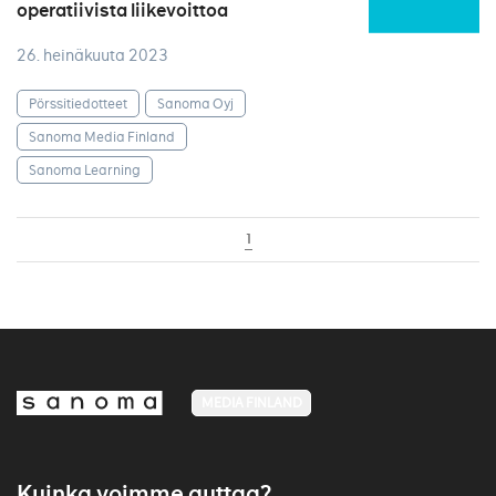
operatiivista liikevoittoa
26. heinäkuuta 2023
Pörssitiedotteet
Sanoma Oyj
Sanoma Media Finland
Sanoma Learning
1
MEDIA FINLAND
Kuinka voimme auttaa?