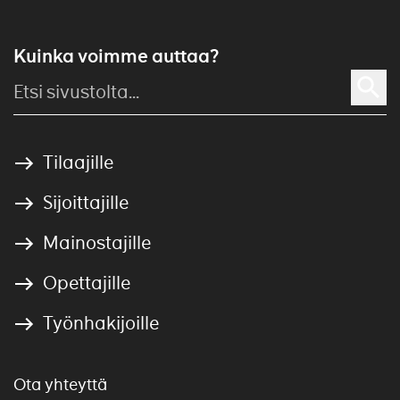
Kuinka voimme auttaa?
Tilaajille
Sijoittajille
Mainostajille
Opettajille
Työnhakijoille
Ota yhteyttä