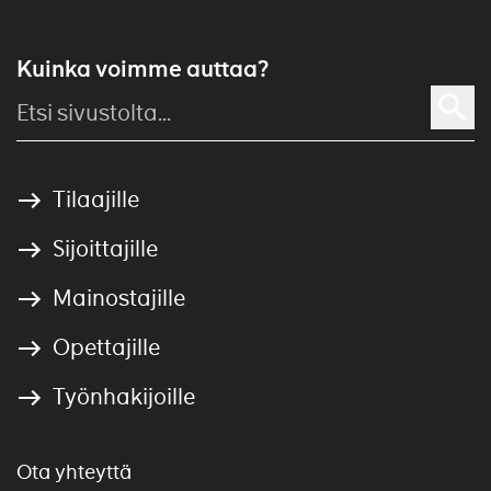
Kuinka voimme auttaa?
Tilaajille
Sijoittajille
Mainostajille
Opettajille
Työnhakijoille
Ota yhteyttä