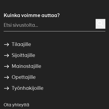
Kuinka voimme auttaa?
Tilaajille
Sijoittajille
Mainostajille
Opettajille
Työnhakijoille
Ota yhteyttä