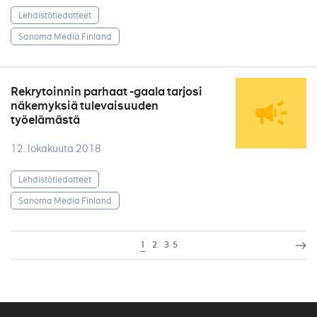
Lehdistötiedotteet
Sanoma Media Finland
Rekrytoinnin parhaat -gaala tarjosi
näkemyksiä tulevaisuuden
työelämästä
12. lokakuuta 2018
Lehdistötiedotteet
Sanoma Media Finland
1
2
3
5