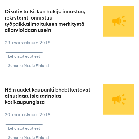
Oikotie tutki: kun hakija innostuu,
rekrytointi onnistuu –
työpaikkailmoituksen merkitystä
aliarvioidaan usein
23. marraskuuta 2018
Lehdistötiedotteet
Sanoma Media Finland
HS:n uudet kaupunkilehdet kertovat
ainutlaatuisia tarinoita
kotikaupungista
20. marraskuuta 2018
Lehdistötiedotteet
Sanoma Media Finland