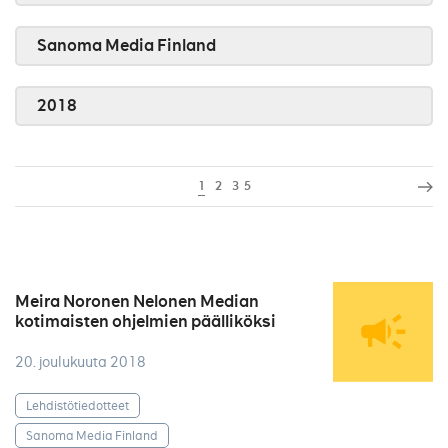
Sanoma Media Finland
2018
1
2
3
5
Meira Noronen Nelonen Median
kotimaisten ohjelmien päälliköksi
20. joulukuuta 2018
Lehdistötiedotteet
Sanoma Media Finland