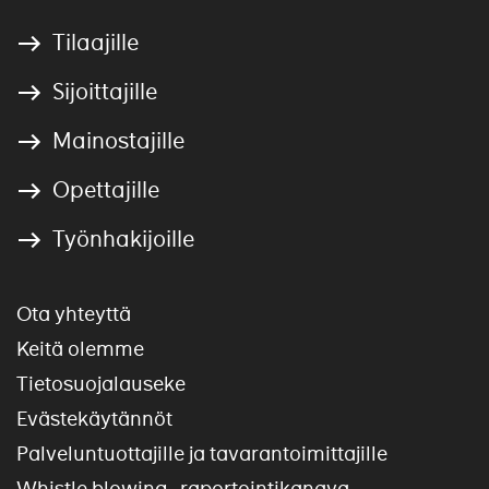
Tilaajille
Sijoittajille
Mainostajille
Opettajille
Työnhakijoille
Ota yhteyttä
Keitä olemme
Tietosuojalauseke
Evästekäytännöt
Palveluntuottajille ja tavarantoimittajille
Whistle blowing -raportointikanava