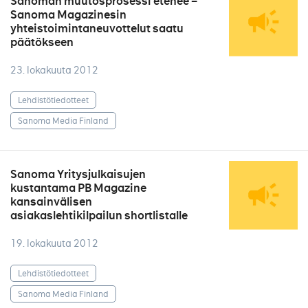
Sanoman muutosprosessi etenee –
Sanoma Magazinesin
yhteistoimintaneuvottelut saatu
päätökseen
23. lokakuuta 2012
Lehdistötiedotteet
Sanoma Media Finland
Sanoma Yritysjulkaisujen
kustantama PB Magazine
kansainvälisen
asiakaslehtikilpailun shortlistalle
19. lokakuuta 2012
Lehdistötiedotteet
Sanoma Media Finland