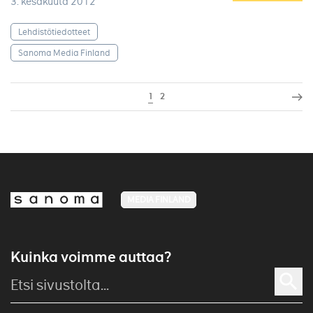
3. kesäkuuta 2012
Lehdistötiedotteet
Sanoma Media Finland
1
2
MEDIA FINLAND
Kuinka voimme auttaa?