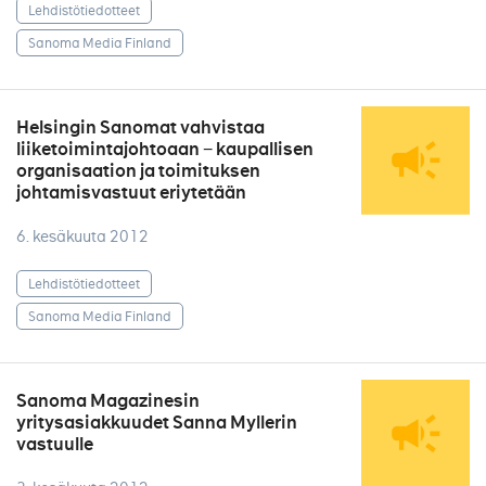
Lehdistötiedotteet
Sanoma Media Finland
Helsingin Sanomat vahvistaa
liiketoimintajohtoaan − kaupallisen
organisaation ja toimituksen
johtamisvastuut eriytetään
6. kesäkuuta 2012
Lehdistötiedotteet
Sanoma Media Finland
Sanoma Magazinesin
yritysasiakkuudet Sanna Myllerin
vastuulle