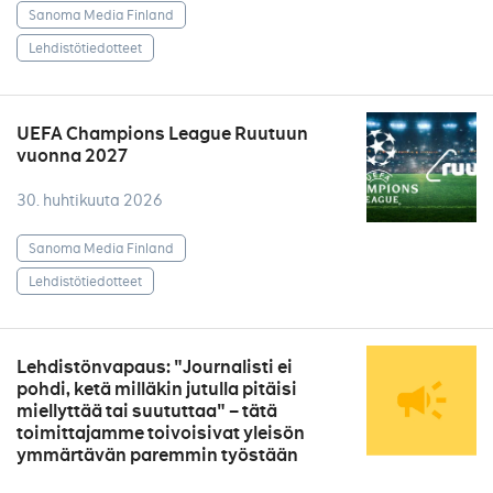
Sanoma Media Finland
Lehdistötiedotteet
UEFA Champions League Ruutuun
vuonna 2027
30. huhtikuuta 2026
Sanoma Media Finland
Lehdistötiedotteet
Lehdistönvapaus: "Journalisti ei
pohdi, ketä milläkin jutulla pitäisi
miellyttää tai suututtaa" – tätä
toimittajamme toivoisivat yleisön
ymmärtävän paremmin työstään