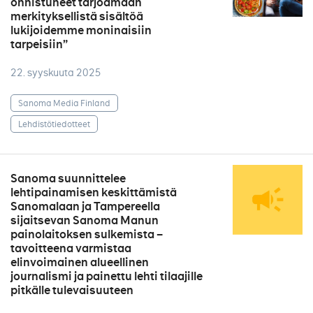
onnistuneet tarjoamaan
merkityksellistä sisältöä
lukijoidemme moninaisiin
tarpeisiin”
22. syyskuuta 2025
Sanoma Media Finland
Lehdistötiedotteet
Sanoma suunnittelee
lehtipainamisen keskittämistä
Sanomalaan ja Tampereella
sijaitsevan Sanoma Manun
painolaitoksen sulkemista –
tavoitteena varmistaa
elinvoimainen alueellinen
journalismi ja painettu lehti tilaajille
pitkälle tulevaisuuteen