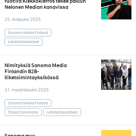
ruotiva Kiekkokierros tekee paluun
Nelonen Median kanavissa
25. elokuuta 2025
Sanoma Media Finland
Lehdistötiedotteet
Nimityksiä Sanoma Media
Finlandin B2B-
liiketoimintayksikössä
31. maaliskuuta 2025
Sanoma Media Finland
Töissä Sanomalla
Lehdistötiedotteet
Sanoma myy