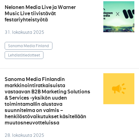
Nelonen Media Live ja Warner
Music Live tiivistävät
festariyhteistyötä
31. lokakuuta 2025
Sanoma Media Finland
Lehdistötiedotteet
Sanoma Media Finlandin
markkinointiratkaisuista
vastaavan B2B Marketing Solutions
& Services -yksikön uuden
toimintamallin alustava
suunnitelma on valmis –
henkilöstövaikutukset käsitellään
muutosneuvotteluissa
28. lokakuuta 2025