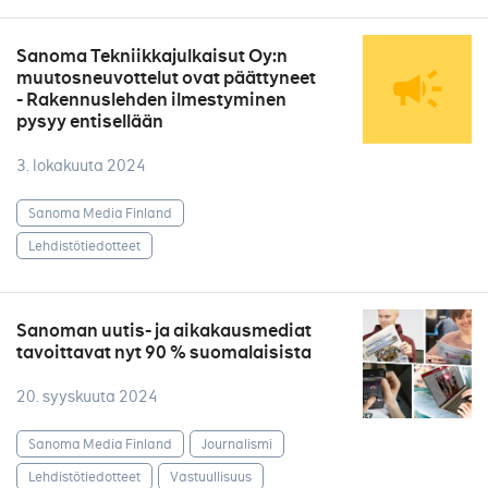
Sanoma Tekniikkajulkaisut Oy:n
muutosneuvottelut ovat päättyneet
- Rakennuslehden ilmestyminen
pysyy entisellään
3. lokakuuta 2024
Sanoma Media Finland
Lehdistötiedotteet
Sanoman uutis- ja aikakausmediat
tavoittavat nyt 90 % suomalaisista
20. syyskuuta 2024
Sanoma Media Finland
Journalismi
Lehdistötiedotteet
Vastuullisuus