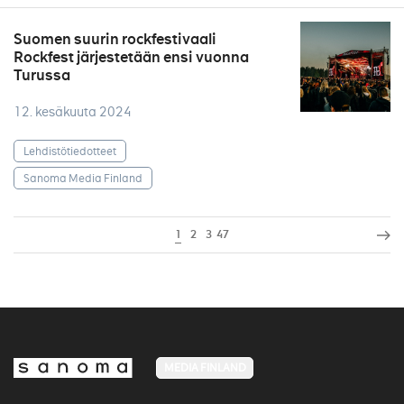
Suomen suurin rockfestivaali
Rockfest järjestetään ensi vuonna
Turussa
12. kesäkuuta 2024
Lehdistötiedotteet
Sanoma Media Finland
1
2
3
47
MEDIA FINLAND