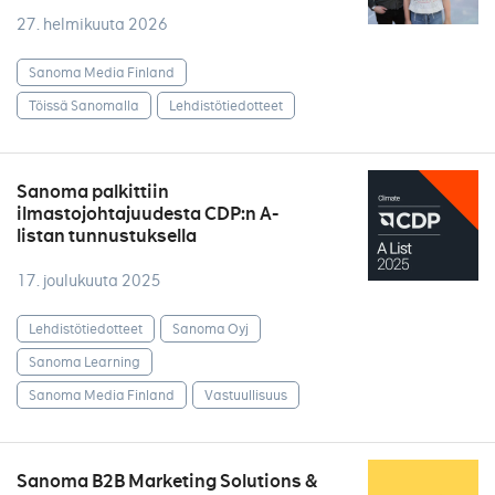
27. helmikuuta 2026
Sanoma Media Finland
Töissä Sanomalla
Lehdistötiedotteet
Sanoma palkittiin
ilmastojohtajuudesta CDP:n A-
listan tunnustuksella
17. joulukuuta 2025
Lehdistötiedotteet
Sanoma Oyj
Sanoma Learning
Sanoma Media Finland
Vastuullisuus
Sanoma B2B Marketing Solutions &