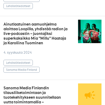
Lehdistötiedotteet
Ainutlaatuinen aamuohjelma
aloittaa Loopilla, yhdistää radion ja
live-podcastin – juontajiksi
superkaksikko Mia ”Millu” Haataja
ja Karoliina Tuominen
4. syyskuuta 2024
Lehdistötiedotteet
Sanoma Media Finland
Sanoma Media Finlandin
tilausliiketoimintaan ja
tuotekehitykseen suunnitellaan
uutta toimintamallia –