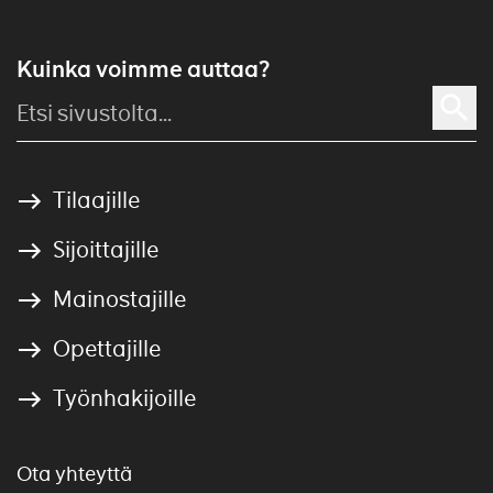
Kuinka voimme auttaa?
Tilaajille
Sijoittajille
Mainostajille
Opettajille
Työnhakijoille
Ota yhteyttä