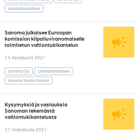
Lehdistötiedotteet
Sanoma julkaisee Euroopan
komission kilpailuviranomaiselle
toimitetun valtiontukikantelun
14. kesäkuuta 2021
Sanoma Oyj
Lehdistötiedotteet
Sanoma Media Finland
Kysymyksiä ja vastauksia
Sanoman tekemästä
valtiontukikantelusta
31. toukokuuta 2021