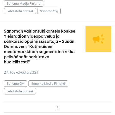
Sanoma Media Finland
Lehdistötiedotteet
Sanoma Oyj
Sanoman valtiontukikantelu koskee
Yleisradion videopalvelua ja
sähköisiä oppimissisältöjä – Susan
Duinhoven: ”Kotimaisen
mediamarkkinan segmenttien reilut
pelisäännöt harkittava
huolellisesti”
27. toukokuuta 2021
Sanoma Oyj
Sanoma Media Finland
Lehdistötiedotteet
1