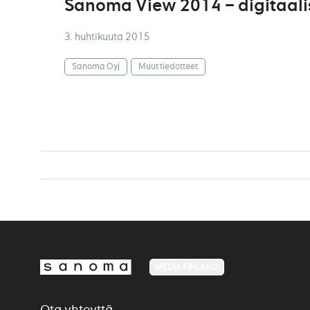
Sanoma View 2014 – digitaali
3. huhtikuuta 2015
Sanoma Oyj
Muut tiedotteet
MEDIA FINLAND
Ota yhteyttä