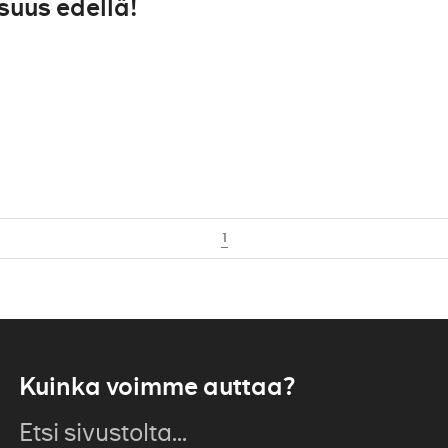
suus edellä!
1
Kuinka voimme auttaa?