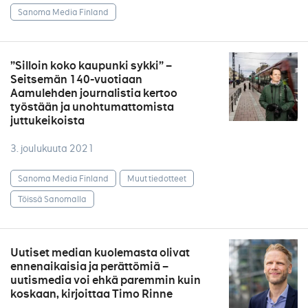
Sanoma Media Finland
”Silloin koko kaupunki sykki” –
Seitsemän 140-vuotiaan
Aamulehden journalistia kertoo
työstään ja unohtumattomista
juttukeikoista
3. joulukuuta 2021
Sanoma Media Finland
Muut tiedotteet
Töissä Sanomalla
Uutiset median kuolemasta olivat
ennenaikaisia ja perättömiä –
uutismedia voi ehkä paremmin kuin
koskaan, kirjoittaa Timo Rinne