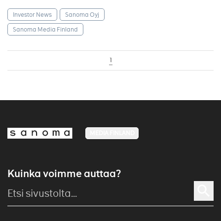
Investor News
Sanoma Oyj
Sanoma Media Finland
1
MEDIA FINLAND
Kuinka voimme auttaa?