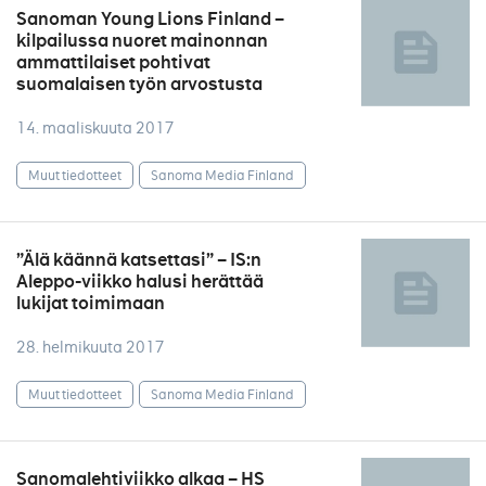
Sanoman Young Lions Finland –
kilpailussa nuoret mainonnan
ammattilaiset pohtivat
suomalaisen työn arvostusta
14. maaliskuuta 2017
Muut tiedotteet
Sanoma Media Finland
”Älä käännä katsettasi” – IS:n
Aleppo-viikko halusi herättää
lukijat toimimaan
28. helmikuuta 2017
Muut tiedotteet
Sanoma Media Finland
Sanomalehtiviikko alkaa – HS