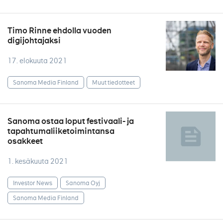
Timo Rinne ehdolla vuoden
digijohtajaksi
17. elokuuta 2021
Sanoma Media Finland
Muut tiedotteet
Sanoma ostaa loput festivaali- ja
tapahtumaliiketoimintansa
osakkeet
1. kesäkuuta 2021
Investor News
Sanoma Oyj
Sanoma Media Finland