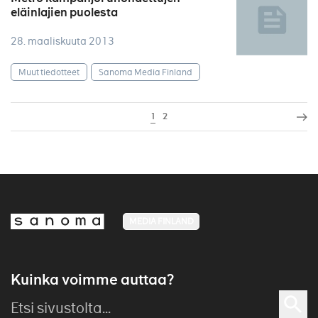
eläinlajien puolesta
28. maaliskuuta 2013
Muut tiedotteet
Sanoma Media Finland
1
2
MEDIA FINLAND
Kuinka voimme auttaa?