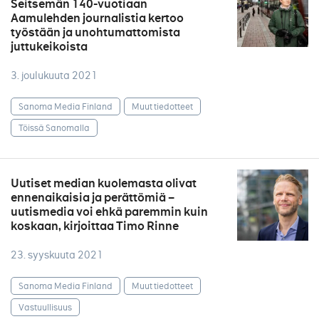
Seitsemän 140-vuotiaan
Aamulehden journalistia kertoo
työstään ja unohtumattomista
juttukeikoista
3. joulukuuta 2021
Sanoma Media Finland
Muut tiedotteet
Töissä Sanomalla
Uutiset median kuolemasta olivat
ennenaikaisia ja perättömiä –
uutismedia voi ehkä paremmin kuin
koskaan, kirjoittaa Timo Rinne
23. syyskuuta 2021
Sanoma Media Finland
Muut tiedotteet
Vastuullisuus