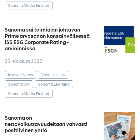
Sanoma Media Finland
Sanoma sai toimialan johtavan
Prime arvosanan kansainvälisessä
ISS ESG Corporate Rating -
arvioinnissa
30. elokuuta 2022
Investor News
Vastuullisuus
Sanoma Oyj
Sanoma Learning
Sanoma Media Finland
Sanoma on
nettovaikuttavuudeltaan vahvasti
positiivinen yhtiö