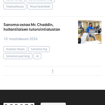
Vastuullisuus
Muut tiedotteet
Sanoma ostaa Mr. Chaddin,
hollantilaisen tutorointialustan
10. maaliskuuta 2026
Investor News
Sanoma Oyj
Sanoma Learning
AI
1