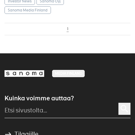
Investor News
Sanoma Oyj
Sanoma Media Finland
1
MEDIA FINLAND
Kuinka voimme auttaa?
Tilaajille