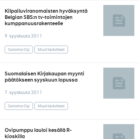
Kilpailuviranomaisten hyväksyntä
Belgian SBS:n tv-toimintojen
kumppanuusrakenteelle
9. syyskuuta 2011
Sanoma Oyj
Muut tiedotteet
Suomalaisen Kirjakaupan myynti
päätökseen syyskuun lopussa
7. syyskuuta 2011
Sanoma Oyj
Muut tiedotteet
Ovipumppu lauloi kesällä R-
kioskilla