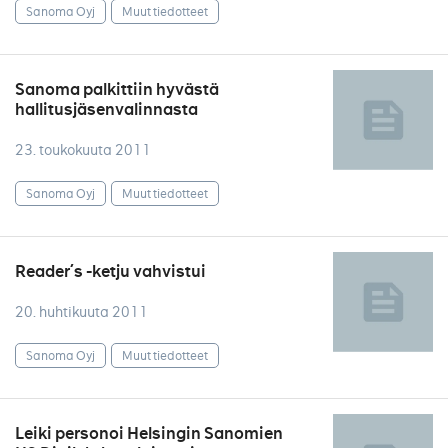
Sanoma Oyj
Muut tiedotteet
Sanoma palkittiin hyvästä
hallitusjäsenvalinnasta
23. toukokuuta 2011
Sanoma Oyj
Muut tiedotteet
Reader´s -ketju vahvistui
20. huhtikuuta 2011
Sanoma Oyj
Muut tiedotteet
Leiki personoi Helsingin Sanomien