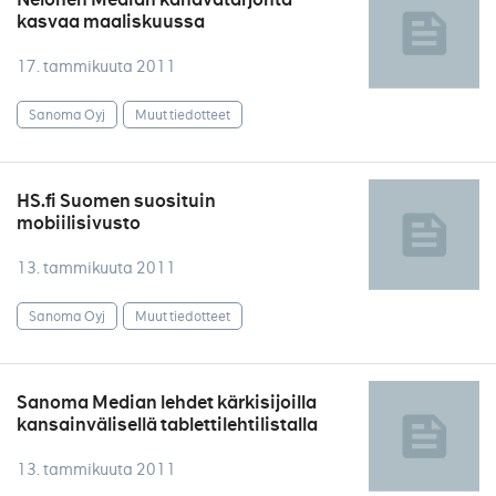
kasvaa maaliskuussa
17. tammikuuta 2011
Sanoma Oyj
Muut tiedotteet
HS.fi Suomen suosituin
mobiilisivusto
13. tammikuuta 2011
Sanoma Oyj
Muut tiedotteet
Sanoma Median lehdet kärkisijoilla
kansainvälisellä tablettilehtilistalla
13. tammikuuta 2011