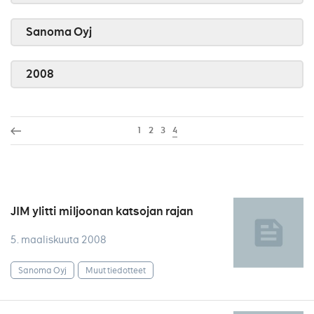
Sanoma Oyj
2008
1
2
3
4
JIM ylitti miljoonan katsojan rajan
5. maaliskuuta 2008
Sanoma Oyj
Muut tiedotteet