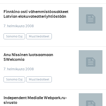
Finnkino osti vähemmistöosakkeet
Latvian elokuvateatteriyhtiöstään
7. helmikuuta 2008
Sanoma Oyj
Muut tiedotteet
Anu Nissinen luotsaamaan
SWelcomia
7. helmikuuta 2008
Sanoma Oyj
Muut tiedotteet
Independent Medialle Webpark.ru-
sivusto