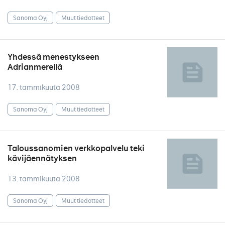
Sanoma Oyj
Muut tiedotteet
Yhdessä menestykseen
Adrianmerellä
17. tammikuuta 2008
Sanoma Oyj
Muut tiedotteet
Taloussanomien verkkopalvelu teki
kävijäennätyksen
13. tammikuuta 2008
Sanoma Oyj
Muut tiedotteet