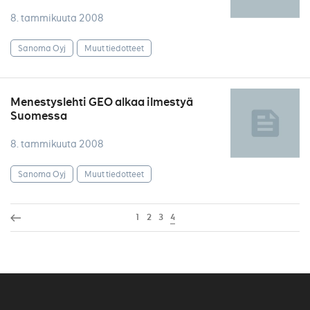
8. tammikuuta 2008
Sanoma Oyj
Muut tiedotteet
Menestyslehti GEO alkaa ilmestyä
Suomessa
8. tammikuuta 2008
Sanoma Oyj
Muut tiedotteet
1
2
3
4