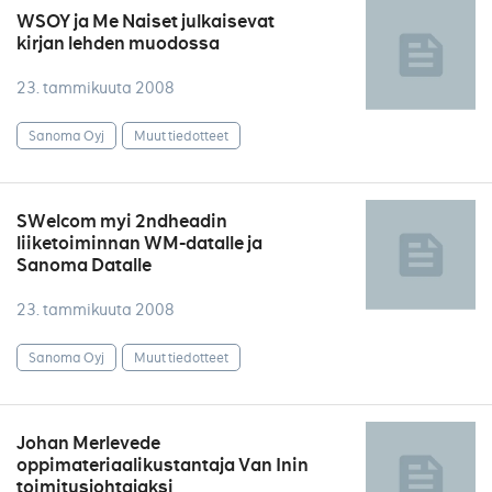
WSOY ja Me Naiset julkaisevat
kirjan lehden muodossa
23. tammikuuta 2008
Sanoma Oyj
Muut tiedotteet
SWelcom myi 2ndheadin
liiketoiminnan WM-datalle ja
Sanoma Datalle
23. tammikuuta 2008
Sanoma Oyj
Muut tiedotteet
Johan Merlevede
oppimateriaalikustantaja Van Inin
toimitusjohtajaksi