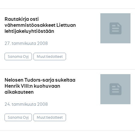
Rautakirja osti
vähemmistöosakkeet Liettuan
lehtijakeluyhtiöstään
27. tammikuuta 2008
Sanoma Oyj
Muut tiedotteet
Nelosen Tudors-sarja sukeltaa
Henrik VIII:n kuohuvaan
aikakauteen
24. tammikuuta 2008
Sanoma Oyj
Muut tiedotteet