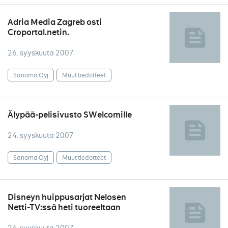
Adria Media Zagreb osti
Croportal.netin.
26. syyskuuta 2007
Sanoma Oyj
Muut tiedotteet
Älypää-pelisivusto SWelcomille
24. syyskuuta 2007
Sanoma Oyj
Muut tiedotteet
Disneyn huippusarjat Nelosen
Netti-TV:ssä heti tuoreeltaan