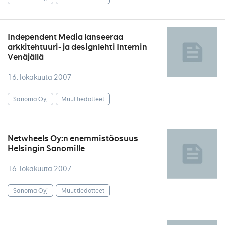
Independent Media lanseeraa
arkkitehtuuri- ja designlehti Internin
Venäjällä
16. lokakuuta 2007
Sanoma Oyj
Muut tiedotteet
Netwheels Oy:n enemmistöosuus
Helsingin Sanomille
16. lokakuuta 2007
Sanoma Oyj
Muut tiedotteet