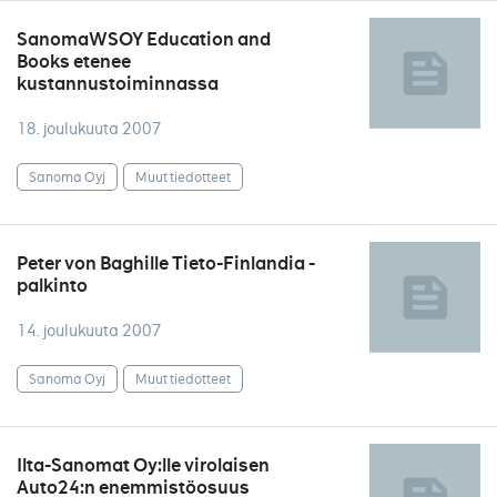
SanomaWSOY Education and
Books etenee
kustannustoiminnassa
18. joulukuuta 2007
Sanoma Oyj
Muut tiedotteet
Peter von Baghille Tieto-Finlandia -
palkinto
14. joulukuuta 2007
Sanoma Oyj
Muut tiedotteet
Ilta-Sanomat Oy:lle virolaisen
Auto24:n enemmistöosuus