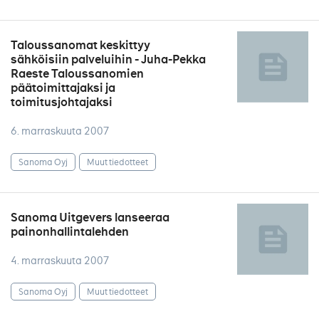
Taloussanomat keskittyy
sähköisiin palveluihin - Juha-Pekka
Raeste Taloussanomien
päätoimittajaksi ja
toimitusjohtajaksi
6. marraskuuta 2007
Sanoma Oyj
Muut tiedotteet
Sanoma Uitgevers lanseeraa
painonhallintalehden
4. marraskuuta 2007
Sanoma Oyj
Muut tiedotteet