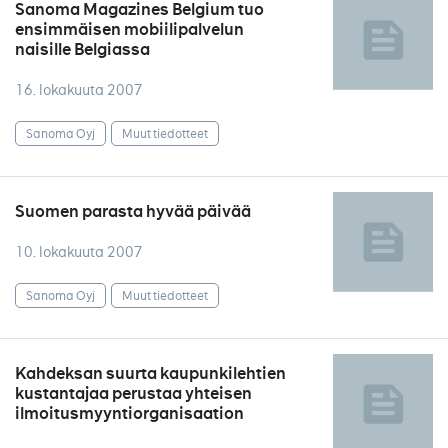
Sanoma Magazines Belgium tuo
ensimmäisen mobiilipalvelun
naisille Belgiassa
16. lokakuuta 2007
Sanoma Oyj
Muut tiedotteet
Suomen parasta hyvää päivää
10. lokakuuta 2007
Sanoma Oyj
Muut tiedotteet
Kahdeksan suurta kaupunkilehtien
kustantajaa perustaa yhteisen
ilmoitusmyyntiorganisaation