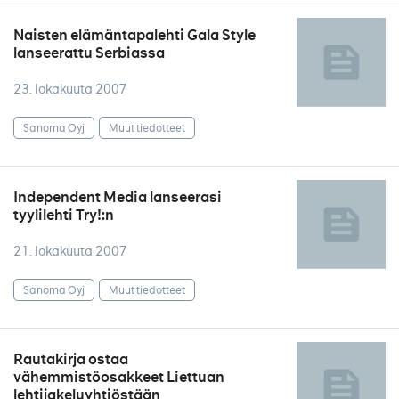
Naisten elämäntapalehti Gala Style
lanseerattu Serbiassa
23. lokakuuta 2007
Sanoma Oyj
Muut tiedotteet
Independent Media lanseerasi
tyylilehti Try!:n
21. lokakuuta 2007
Sanoma Oyj
Muut tiedotteet
Rautakirja ostaa
vähemmistöosakkeet Liettuan
lehtijakeluyhtiöstään