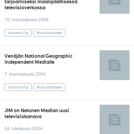
tarjoamiseksi maanpäällisessä
televisioverkossa
10. marraskuuta 2006
Sanoma Oyj
Muut tiedotteet
Venäjän National Geographic
Independent Medialle
7. marraskuuta 2006
Sanoma Oyj
Muut tiedotteet
JIM on Nelonen Median uusi
televisiokanava
26. lokakuuta 2006