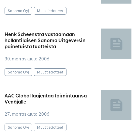
Sanoma Oyj
Muut tiedotteet
Henk Scheenstra vastaamaan
hollantilaisen Sanoma Uitgeversin
painetuista tuotteista
30. marraskuuta 2006
Sanoma Oyj
Muut tiedotteet
AAC Global laajentaa toimintaansa
Venäjälle
27. marraskuuta 2006
Sanoma Oyj
Muut tiedotteet