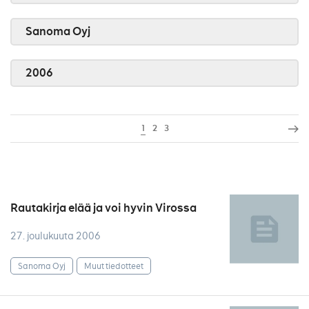
Sanoma Oyj
2006
1
2
3
Rautakirja elää ja voi hyvin Virossa
27. joulukuuta 2006
Sanoma Oyj
Muut tiedotteet