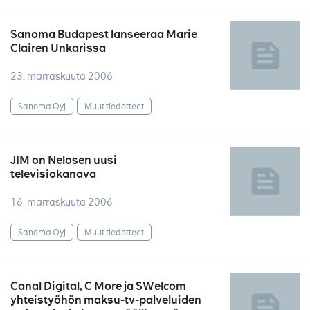
Sanoma Budapest lanseeraa Marie
Clairen Unkarissa
23. marraskuuta 2006
Sanoma Oyj
Muut tiedotteet
JIM on Nelosen uusi
televisiokanava
16. marraskuuta 2006
Sanoma Oyj
Muut tiedotteet
Canal Digital, C More ja SWelcom
yhteistyöhön maksu-tv-palveluiden