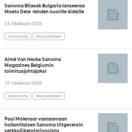
Sanoma Bliasak Bulgaria lanseeraa
Moeto Dete -lehden nuorille äideille
23. lokakuuta 2006
Sanoma Oyj
Muut tiedotteet
Aimé Van Hecke Sanoma
Magazines Belgiumin
toimitusjohtajaksi
18. lokakuuta 2006
Sanoma Oyj
Muut tiedotteet
Paul Molenaar vastaamaan
hollantilaisen Sanoma Uitgeversin
verkkoliiketoiminnoista