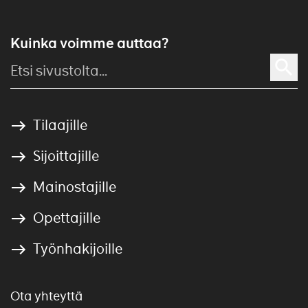
Kuinka voimme auttaa?
Tilaajille
Sijoittajille
Mainostajille
Opettajille
Työnhakijoille
Ota yhteyttä