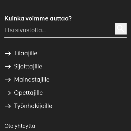
Kuinka voimme auttaa?
Tilaajille
Sijoittajille
Mainostajille
Opettajille
Työnhakijoille
Ota yhteyttä