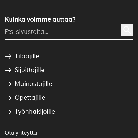
Kuinka voimme auttaa?
Tilaajille
Sijoittajille
Mainostajille
Opettajille
Työnhakijoille
Ota yhteyttä