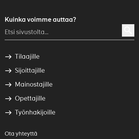
Kuinka voimme auttaa?
Tilaajille
Sijoittajille
Mainostajille
Opettajille
Työnhakijoille
Ota yhteyttä