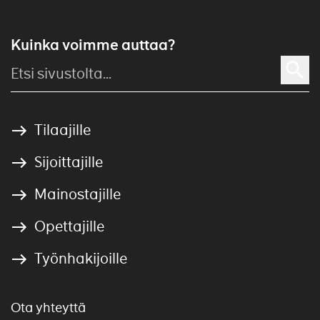
Kuinka voimme auttaa?
Tilaajille
Sijoittajille
Mainostajille
Opettajille
Työnhakijoille
Ota yhteyttä