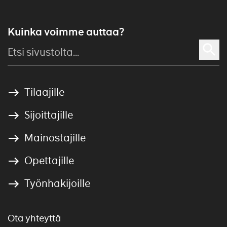
Kuinka voimme auttaa?
Tilaajille
Sijoittajille
Mainostajille
Opettajille
Työnhakijoille
Ota yhteyttä