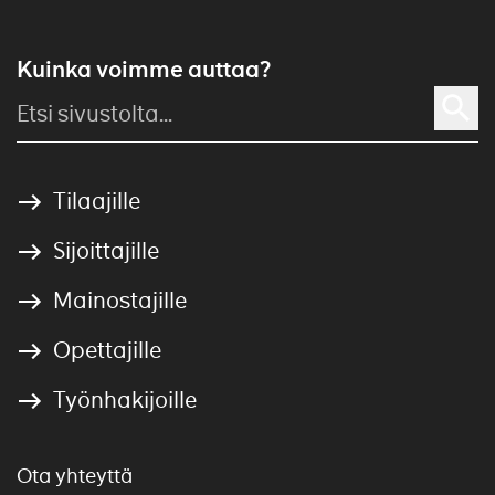
Kuinka voimme auttaa?
Tilaajille
Sijoittajille
Mainostajille
Opettajille
Työnhakijoille
Ota yhteyttä