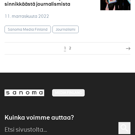
sinnikkäästä journalismista
11. marraskuuta 2022
Sanoma Media Finland
Journalismi
1
2
MEDIA FINLAND
Kuinka voimme auttaa?