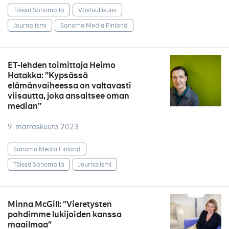
Töissä Sanomalla
Vastuullisuus
Journalismi
Sanoma Media Finland
ET-lehden toimittaja Heimo
Hatakka: ”Kypsässä
elämänvaiheessa on valtavasti
viisautta, joka ansaitsee oman
median”
9. marraskuuta 2023
Sanoma Media Finland
Töissä Sanomalla
Journalismi
Minna McGill: ”Vieretysten
pohdimme lukijoiden kanssa
maailmaa”