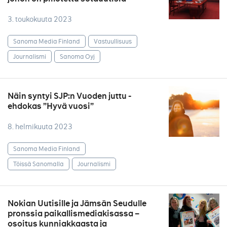
3. toukokuuta 2023
Sanoma Media Finland
Vastuullisuus
Journalismi
Sanoma Oyj
Näin syntyi SJP:n Vuoden juttu -
ehdokas ”Hyvä vuosi”
8. helmikuuta 2023
Sanoma Media Finland
Töissä Sanomalla
Journalismi
Nokian Uutisille ja Jämsän Seudulle
pronssia paikallismediakisassa –
osoitus kunniakkaasta ja