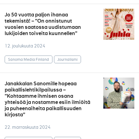
Jo 50 vuotta paljon ihanaa
tekemistä! – ”On onnistunut
vuosien saatossa uudistumaan
lukijoiden toiveita kuunnellen”
12. joulukuuta 2024
Sanoma Media Finland
Journalismi
Janakkalan Sanomille hopeaa
paikallislehtikilpailussa –
”Kohtaamme ihmisen osana
yhteisöä ja nostamme esiin ilmiöitä
ja puheenaiheita paikallisuuden
kirjosta”
22. marraskuuta 2024