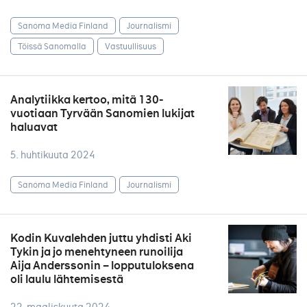
Sanoma Media Finland
Journalismi
Töissä Sanomalla
Vastuullisuus
Analytiikka kertoo, mitä 130-
vuotiaan Tyrvään Sanomien lukijat
haluavat
5. huhtikuuta 2024
Sanoma Media Finland
Journalismi
Kodin Kuvalehden juttu yhdisti Aki
Tykin ja jo menehtyneen runoilija
Aija Anderssonin – lopputuloksena
oli laulu lähtemisestä