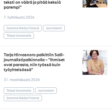
teksti on väärä ja pitää keksiä
parempi”
7. huhtikuuta 2026
Sanoma Media Finland
Journalismi
Töissä Sanomalla
Tarja Hirvasnoro palkittiin Salli-
journalistipalkinnolla – ”Ihmiset
ovat parasta, niin työssä kuin
työyhteisössä”
31. maaliskuuta 2026
Töissä Sanomalla
Journalismi
Sanoma Media Finland