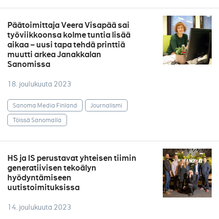
Päätoimittaja Veera Visapää sai
työviikkoonsa kolme tuntia lisää
aikaa – uusi tapa tehdä printtiä
muutti arkea Janakkalan
Sanomissa
18. joulukuuta 2023
Sanoma Media Finland
Journalismi
Töissä Sanomalla
HS ja IS perustavat yhteisen tiimin
generatiivisen tekoälyn
hyödyntämiseen
uutistoimituksissa
14. joulukuuta 2023