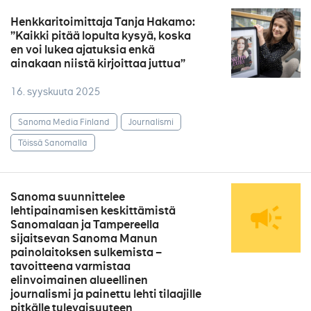
Henkkaritoimittaja Tanja Hakamo:
”Kaikki pitää lopulta kysyä, koska
en voi lukea ajatuksia enkä
ainakaan niistä kirjoittaa juttua”
16. syyskuuta 2025
Sanoma Media Finland
Journalismi
Töissä Sanomalla
Sanoma suunnittelee
lehtipainamisen keskittämistä
Sanomalaan ja Tampereella
sijaitsevan Sanoma Manun
painolaitoksen sulkemista –
tavoitteena varmistaa
elinvoimainen alueellinen
journalismi ja painettu lehti tilaajille
pitkälle tulevaisuuteen