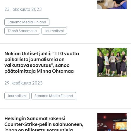
23. lokakuuta 2023
Sanoma Media Finland
Töissä Sanomalla
Journalismi
Nokian Uutiset juhlii: ”110 vuotta
paikallista journalismia on
vaikuttava saavutus”, sanoo
päätoimittaja Minna Ohtamaa
29. kesäkuuta 2023
Journalismi
Sanoma Media Finland
Helsingin Sanomat rakensi
Counter-Strike-peliin salahuoneen,
johon on piilotettu sotauutisia