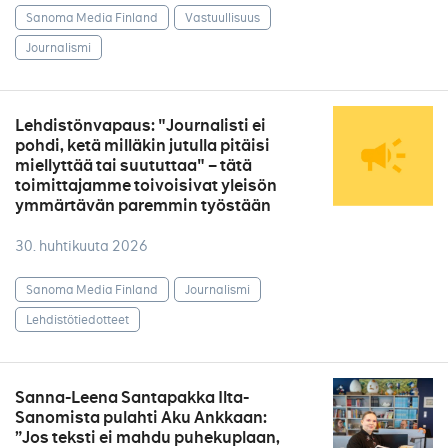
Sanoma Media Finland
Vastuullisuus
Journalismi
Lehdistönvapaus: "Journalisti ei
pohdi, ketä milläkin jutulla pitäisi
miellyttää tai suututtaa" – tätä
toimittajamme toivoisivat yleisön
ymmärtävän paremmin työstään
30. huhtikuuta 2026
Sanoma Media Finland
Journalismi
Lehdistötiedotteet
Sanna-Leena Santapakka Ilta-
Sanomista pulahti Aku Ankkaan:
”Jos teksti ei mahdu puhekuplaan,