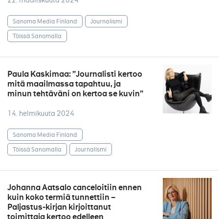
22. maaliskuuta 2024
Sanoma Media Finland
Journalismi
Töissä Sanomalla
Paula Kaskimaa: ”Journalisti kertoo
mitä maailmassa tapahtuu, ja
minun tehtäväni on kertoa se kuvin”
14. helmikuuta 2024
Sanoma Media Finland
Töissä Sanomalla
Journalismi
Johanna Aatsalo canceloitiin ennen
kuin koko termiä tunnettiin –
Paljastus-kirjan kirjoittanut
toimittaja kertoo edelleen