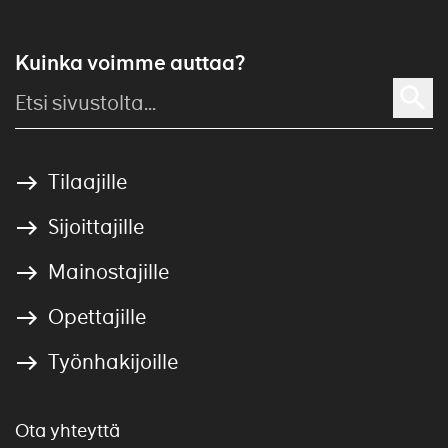
Kuinka voimme auttaa?
Tilaajille
Sijoittajille
Mainostajille
Opettajille
Työnhakijoille
Ota yhteyttä