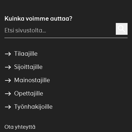
Kuinka voimme auttaa?
Tilaajille
Sijoittajille
Mainostajille
Opettajille
Työnhakijoille
Ota yhteyttä