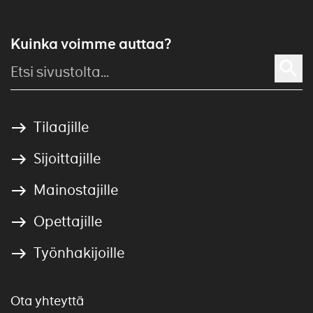
Kuinka voimme auttaa?
Tilaajille
Sijoittajille
Mainostajille
Opettajille
Työnhakijoille
Ota yhteyttä