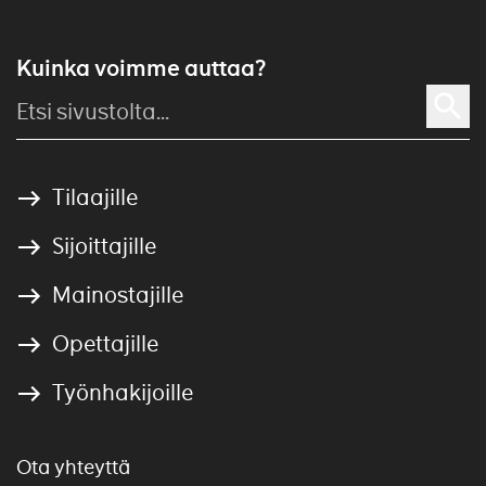
Kuinka voimme auttaa?
Tilaajille
Sijoittajille
Mainostajille
Opettajille
Työnhakijoille
Ota yhteyttä