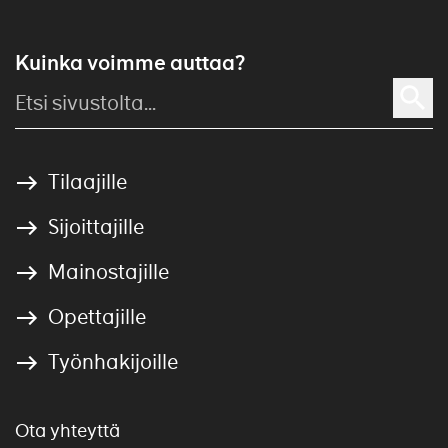
Kuinka voimme auttaa?
Tilaajille
Sijoittajille
Mainostajille
Opettajille
Työnhakijoille
Ota yhteyttä