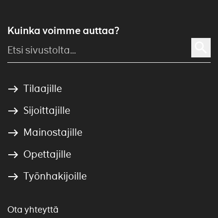
Kuinka voimme auttaa?
Tilaajille
Sijoittajille
Mainostajille
Opettajille
Työnhakijoille
Ota yhteyttä