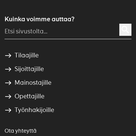
Kuinka voimme auttaa?
Tilaajille
Sijoittajille
Mainostajille
Opettajille
Työnhakijoille
Ota yhteyttä