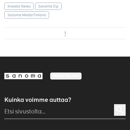
Investor News
Sanoma Oyj
Sanoma Media Finland
1
MEDIA FINLAND
Kuinka voimme auttaa?