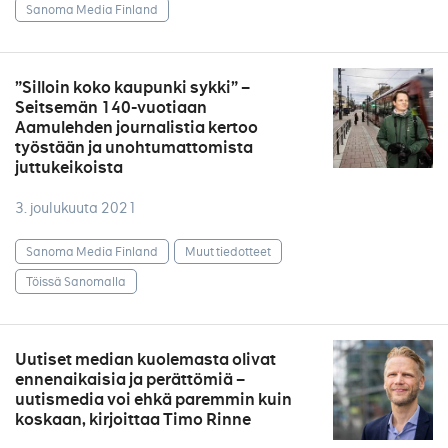
Sanoma Media Finland
”Silloin koko kaupunki sykki” –
Seitsemän 140-vuotiaan
Aamulehden journalistia kertoo
työstään ja unohtumattomista
juttukeikoista
3. joulukuuta 2021
Sanoma Media Finland
Muut tiedotteet
Töissä Sanomalla
Uutiset median kuolemasta olivat
ennenaikaisia ja perättömiä –
uutismedia voi ehkä paremmin kuin
koskaan, kirjoittaa Timo Rinne