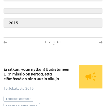
2015
1
2
3
4
8
Ei sitkun, vaan nytkun! Uudistuneen
ET:n missio on kertoa, että
elämässä on aina uusia alkuja
15. lokakuuta 2015
Lehdistötiedotteet
Sanoma Media Finland