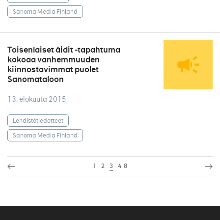
Sanoma Media Finland
Toisenlaiset äidit -tapahtuma
kokoaa vanhemmuuden
kiinnostavimmat puolet
Sanomataloon
13. elokuuta 2015
Lehdistötiedotteet
Sanoma Media Finland
1
2
3
4
8