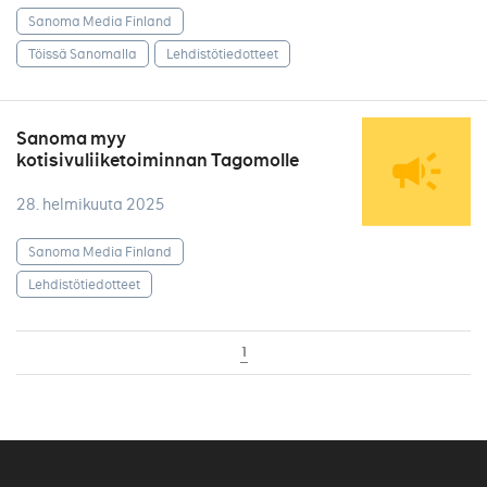
Sanoma Media Finland
Töissä Sanomalla
Lehdistötiedotteet
Sanoma myy
kotisivuliiketoiminnan Tagomolle
28. helmikuuta 2025
Sanoma Media Finland
Lehdistötiedotteet
1