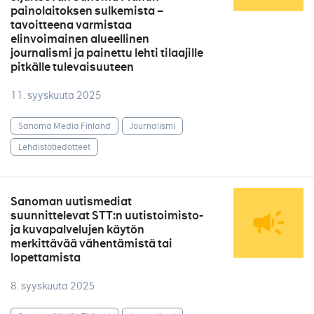
painolaitoksen sulkemista –
tavoitteena varmistaa
elinvoimainen alueellinen
journalismi ja painettu lehti tilaajille
pitkälle tulevaisuuteen
11. syyskuuta 2025
Sanoma Media Finland
Journalismi
Lehdistötiedotteet
Sanoman uutismediat
suunnittelevat STT:n uutistoimisto-
ja kuvapalvelujen käytön
merkittävää vähentämistä tai
lopettamista
8. syyskuuta 2025