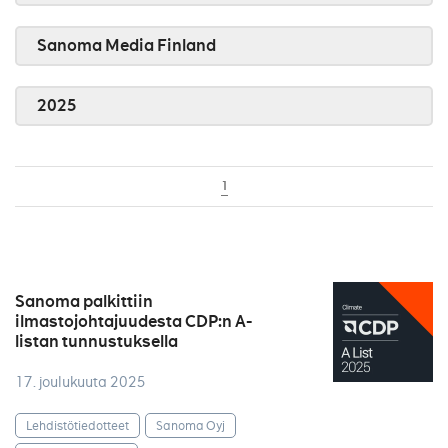
Sanoma Media Finland
2025
1
Sanoma palkittiin
ilmastojohtajuudesta CDP:n A-
listan tunnustuksella
17. joulukuuta 2025
Lehdistötiedotteet
Sanoma Oyj