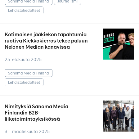
Sanoma Media Finland
Journalismi
Lehdistötiedotteet
Kotimaisen jääkiekon tapahtumia
ruotiva Kiekkokierros tekee paluun
Nelonen Median kanavissa
25. elokuuta 2025
Sanoma Media Finland
Lehdistötiedotteet
Nimityksiä Sanoma Media
Finlandin B2B-
liiketoimintayksikössä
31. maaliskuuta 2025