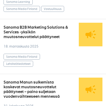
Sanoma Learning
Sanoma Media Finland
Vastuullisuus
Sanoma B2B Marketing Solutions &
Services -yksikön
muutosneuvottelut päättyneet
18. marraskuuta 2025
Sanoma Media Finland
Lehdistötiedotteet
Sanoma Manun sulkemista
koskevat muutosneuvottelut
päättyneet – paino suljetaan
vuodenvaihteeseen mennessä