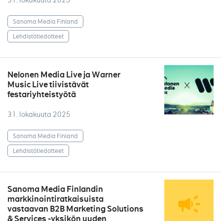
31. lokakuuta 2025
Sanoma Media Finland
Lehdistötiedotteet
Nelonen Media Live ja Warner
Music Live tiivistävät
festariyhteistyötä
31. lokakuuta 2025
Sanoma Media Finland
Lehdistötiedotteet
Sanoma Media Finlandin
markkinointiratkaisuista
vastaavan B2B Marketing Solutions
& Services -yksikön uuden