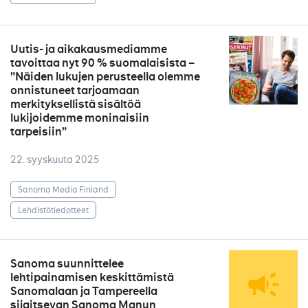
Uutis- ja aikakausmediamme
tavoittaa nyt 90 % suomalaisista –
”Näiden lukujen perusteella olemme
onnistuneet tarjoamaan
merkityksellistä sisältöä
lukijoidemme moninaisiin
tarpeisiin”
22. syyskuuta 2025
Sanoma Media Finland
Lehdistötiedotteet
Sanoma suunnittelee
lehtipainamisen keskittämistä
Sanomalaan ja Tampereella
sijaitsevan Sanoma Manun