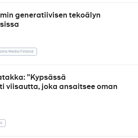
iimin generatiivisen tekoälyn
sissa
oma Media Finland
atakka: ”Kypsässä
i viisautta, joka ansaitsee oman
mi