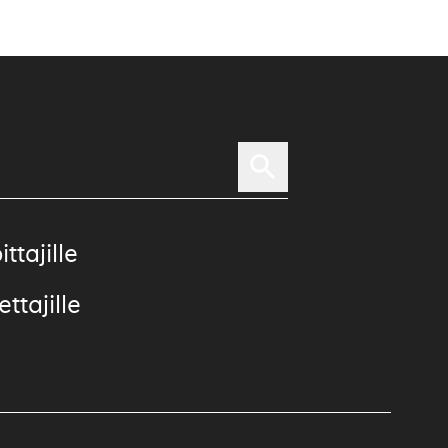
ittajille
ttajille