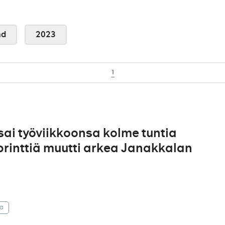
nd
2023
1
ai työviikkoonsa kolme tuntia
 printtiä muutti arkea Janakkalan
la