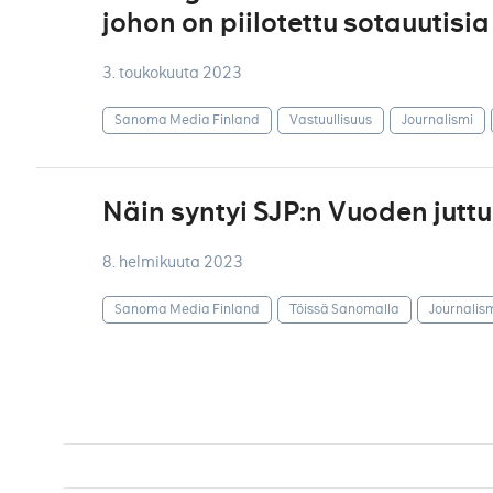
johon on piilotettu sotauutisia
3. toukokuuta 2023
Sanoma Media Finland
Vastuullisuus
Journalismi
Näin syntyi SJP:n Vuoden jutt
8. helmikuuta 2023
Sanoma Media Finland
Töissä Sanomalla
Journalis