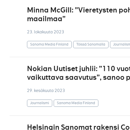
Minna McGill: ”Vieretysten p
maailmaa”
23. lokakuuta 2023
Sanoma Media Finland
Töissä Sanomalla
Journalis
Nokian Uutiset juhlii: ”110 vuo
vaikuttava saavutus”, sanoo
29. kesäkuuta 2023
Journalismi
Sanoma Media Finland
Helsingin Sanomat rakensi Cou