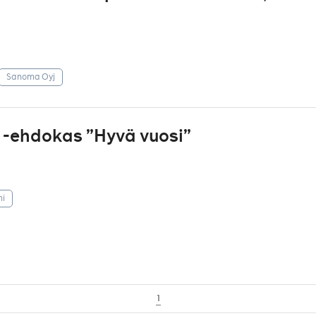
Sanoma Oyj
u -ehdokas ”Hyvä vuosi”
mi
1