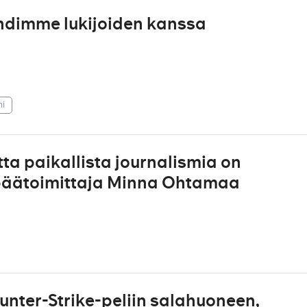
ohdimme lukijoiden kanssa
mi
tta paikallista journalismia on
 päätoimittaja Minna Ohtamaa
nter-Strike-peliin salahuoneen,