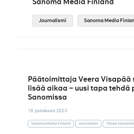
Sanoma Media Finland
Journalismi
Sanoma Media Finla
Päätoimittaja Veera Visapää s
lisää aikaa – uusi tapa tehdä
Sanomissa
18. joulukuuta 2023
Sanoma Media Finland
Journalismi
Töissä Sanomal