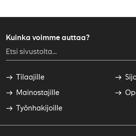
Kuinka voimme auttaa?
Tilaajille
Sijo
Mainostajille
Ope
Työnhakijoille