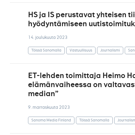
HS ja IS perustavat yhteisen t
hyödyntämiseen uutistoimituk
14. joulukuuta 2023
Töissä Sanomalla
Vastuullisuus
Journalismi
San
ET-lehden toimittaja Heimo H
elämänvaiheessa on valtavast
median”
9. marraskuuta 2023
Sanoma Media Finland
Töissä Sanomalla
Journalis