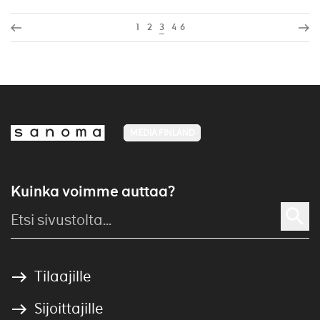
1
2
3
4
6
MEDIA FINLAND
Kuinka voimme auttaa?
Tilaajille
Sijoittajille