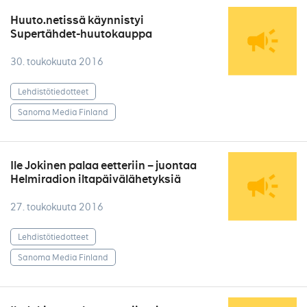
Huuto.netissä käynnistyi
Supertähdet-huutokauppa
30. toukokuuta 2016
Lehdistötiedotteet
Sanoma Media Finland
Ile Jokinen palaa eetteriin – juontaa
Helmiradion iltapäivälähetyksiä
27. toukokuuta 2016
Lehdistötiedotteet
Sanoma Media Finland