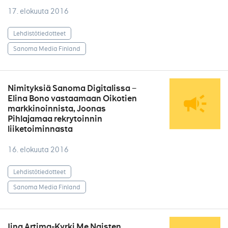
17. elokuuta 2016
Lehdistötiedotteet
Sanoma Media Finland
Nimityksiä Sanoma Digitalissa −
Elina Bono vastaamaan Oikotien
markkinoinnista, Joonas
Pihlajamaa rekrytoinnin
liiketoiminnasta
16. elokuuta 2016
Lehdistötiedotteet
Sanoma Media Finland
Iina Artima-Kyrki Me Naisten