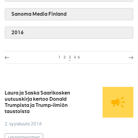
Sanoma Media Finland
2016
1
2
3
4
6
Laura ja Saska Saarikosken
uutuuskirja kertoo Donald
Trumpista ja Trump-ilmiön
taustoista
2. syyskuuta 2016
Lehdistötiedotteet