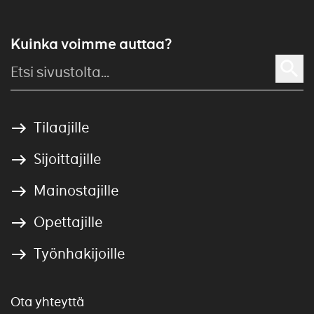
Kuinka voimme auttaa?
Tilaajille
Sijoittajille
Mainostajille
Opettajille
Työnhakijoille
Ota yhteyttä