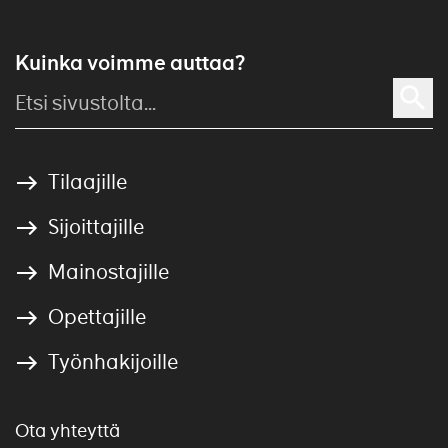
Kuinka voimme auttaa?
Tilaajille
Sijoittajille
Mainostajille
Opettajille
Työnhakijoille
Ota yhteyttä