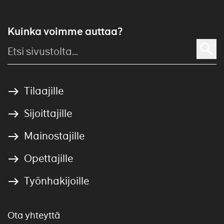
Kuinka voimme auttaa?
Tilaajille
Sijoittajille
Mainostajille
Opettajille
Työnhakijoille
Ota yhteyttä