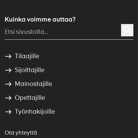
Kuinka voimme auttaa?
Tilaajille
Sijoittajille
Mainostajille
Opettajille
Työnhakijoille
Ota yhteyttä