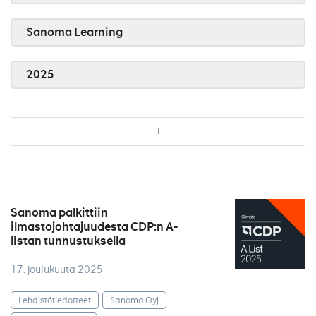
Sanoma Learning
2025
1
Sanoma palkittiin
ilmastojohtajuudesta CDP:n A-
listan tunnustuksella
17. joulukuuta 2025
Lehdistötiedotteet
Sanoma Oyj